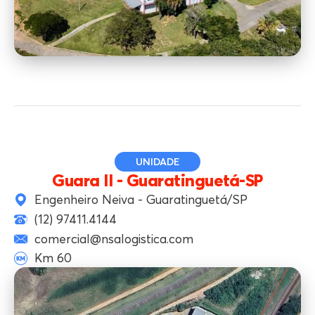
UNIDADE
Guara II - Guaratinguetá-SP
Engenheiro Neiva - Guaratinguetá/SP
(12) 97411.4144
comercial@nsalogistica.com
Km 60