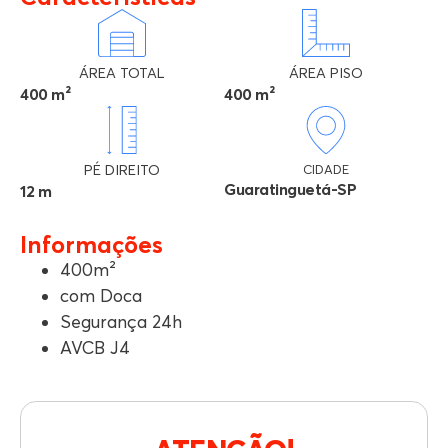
ÁREA TOTAL
ÁREA PISO
400 m²
400 m²
PÉ DIREITO
CIDADE
Guaratinguetá-SP
12 m
Informações
400m²
com Doca
Segurança 24h
AVCB J4