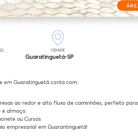
ÁRE
SO
CIDADE
Guaratinguetá-SP
e em Guaratinguetá conta com:
sas ao redor e alto fluxo de caminhões, perfeito para
fé e almoço
honete ou Cursos
io empresarial em Guarantinguetá!