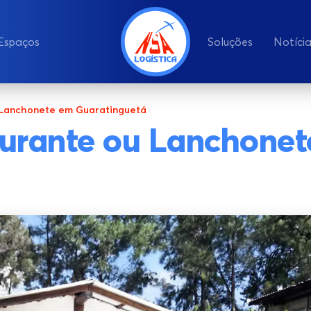
Espaços
Soluções
Notíci
 Lanchonete em Guaratinguetá
aurante ou Lanchone