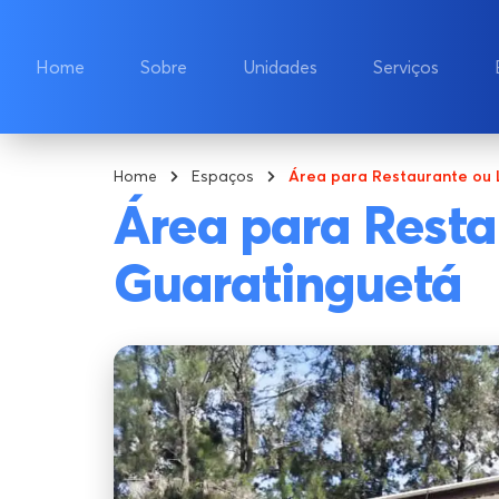
Home
Sobre
Unidades
Serviços
Home
Espaços
Área para Restaurante ou
Área para Rest
Guaratinguetá