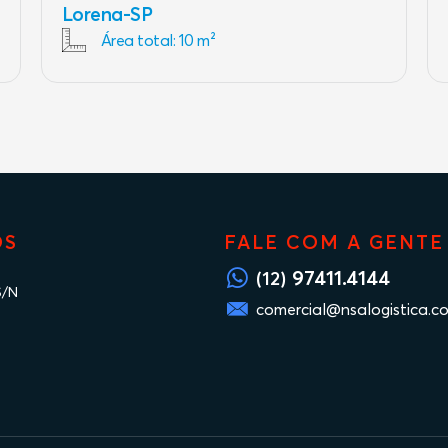
Lorena-SP
Área total: 10 m²
OS
FALE COM A GENTE
97411.4144
(12)
S/N
comercial@nsalogistica.c